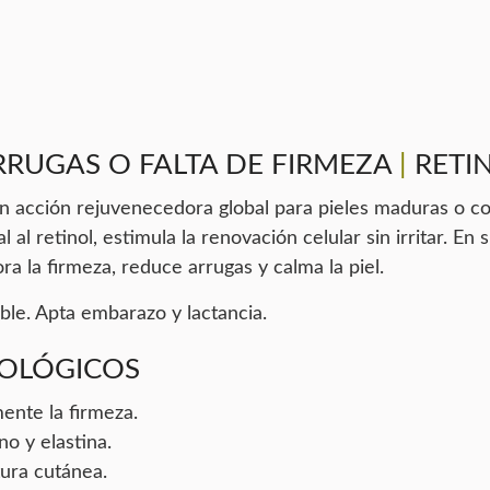
RRUGAS O FALTA DE FIRMEZA
|
RETI
on acción rejuvenecedora global para pieles maduras o c
al al retinol, estimula la renovación celular sin irritar. E
ra la firmeza, reduce arrugas y calma la piel.
ible. Apta embarazo y lactancia.
OLÓGICOS
ente la firmeza.
o y elastina.
tura cutánea.