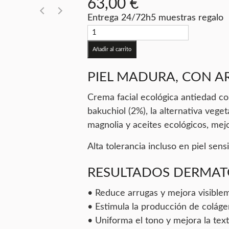
63,00
€
Entrega 24/72h
5 muestras regalo
Añadir al carrito
PIEL MADURA, CON A
Crema facial ecológica antiedad c
bakuchiol (2%), la alternativa veget
magnolia y aceites ecológicos, mejo
Alta tolerancia incluso en piel sens
RESULTADOS DERMAT
• Reduce arrugas y mejora visiblem
• Estimula la producción de colágen
• Uniforma el tono y mejora la tex