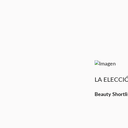
LA ELECC
Beauty Shortl