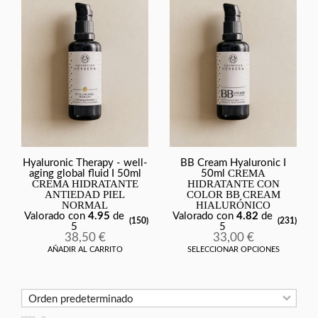
Hyaluronic Therapy - well-
BB Cream Hyaluronic I
CREMA
aging global fluid I 50ml
50ml
CREMA HIDRATANTE
HIDRATANTE CON
ANTIEDAD PIEL
COLOR BB CREAM
NORMAL
HIALURÓNICO
Valorado con
4.95
de
Valorado con
4.82
de
(150)
(231)
5
5
38,50
€
33,00
€
AÑADIR AL CARRITO
SELECCIONAR OPCIONES