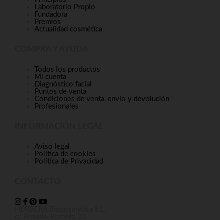
Laboratorio Propio
Fundadora
Premios
Actualidad cosmética
COMPRA Y AYUDA
Todos los productos
Mi cuenta
Diagnóstico facial
Puntos de venta
Condiciones de venta, envío y devolución
Profesionales
INFORMACIÓN LEGAL
Aviso legal
Política de cookies
Política de Privacidad
CONTACTO
HERBERA Biocosmética S.L.
c/ Rosario Romero 23